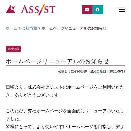
株
ュ
コ
ー
式
ン
メ
会
ニ
テ
株
埼
社
ュ
ー
ン
式
玉
ホーム
ア
>
会社情報
>
ホームページリニューアルのお知らせ
ツ
に
シ
会
特
ス
へ
社
ト
化
会社情報
ス
ア
し
キ
ホームページリニューアルのお知らせ
シ
た
ッ
ス
派
公開日：2023/06/19 最終更新日：2023/06/19
プ
ト
遣
会
日頃より、株式会社アシストのホームページをご利用いただ
社
き、ありがとうございます。
。
地
このたび、弊社ホームページを全面的にリニューアルいたし
元
ました。
で
皆様にとって、より使いやすいホームページを目指し、デザ
働