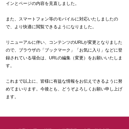
インとページの内容を見直しました。
き
た
また、スマートフォン等のモバイルに対応いたしましたの
い
で、より快適に閲覧できるようになりました。
な
ら
リニューアルに伴い、コンテンツのURLが変更となりました
ア
シ
ので、ブラウザの「ブックマーク」「お気に入り」などに登
ス
録されている場合は、URLの編集（変更）をお願いいたしま
ト
す。
へ
これまで以上に、皆様に有益な情報をお伝えできるように努
めてまいります。今後とも、どうぞよろしくお願い申し上げ
ます。