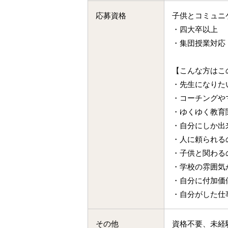
応募資格
子供とコミュニ
・四大卒以上
・集団授業対応
【こんな方はこ
・先生になり
・コーチング
・ゆくゆく教
・自分にしか
・人に頼られ
・子供と関わ
・学校の雰囲
・自分に付加
・自分がした仕
その他
資格不要、未経