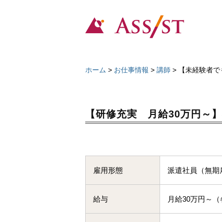
株
コ
式
ン
会
テ
社
株
埼
ン
ア
玉
式
ツ
シ
ホーム
>
お仕事情報
>
講師
>
【未経験者で
に
会
へ
ス
特
社
ス
ト
化
ア
キ
【研修充実 月給30万円～
し
ッ
シ
た
プ
ス
派
ト
遣
雇用形態
派遣社員（無期
会
社
給与
月給30万円～（
。
地