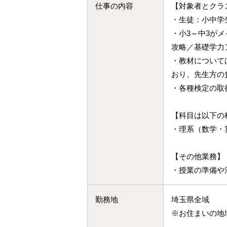
仕事の内容
【対象者とクラ
元
・生徒：小中学
で
・小3～中3が
働
攻略／基礎学力
き
・教材について
た
おり、先生方の
い
・各種検定の取
な
ら
【科目は以下の
ア
・理系（数学・
シ
【その他業務】
ス
・授業の準備や
ト
へ
勤務地
埼玉県全域
※お住まいの地